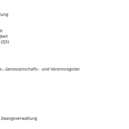
tung
it
keit
(ZJS)
s-, Genossenschafts - und Vereinsregister
/ Zwangsverwaltung