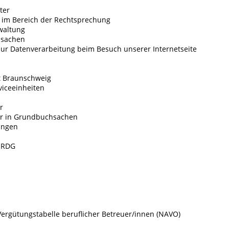
ter
 im Bereich der Rechtsprechung
waltung
zsachen
ur Datenverarbeitung beim Besuch unserer Internetseite
t Braunschweig
viceeinheiten
r
hr in Grundbuchsachen
ungen
 RDG
Vergütungstabelle beruflicher Betreuer/innen (NAVO)