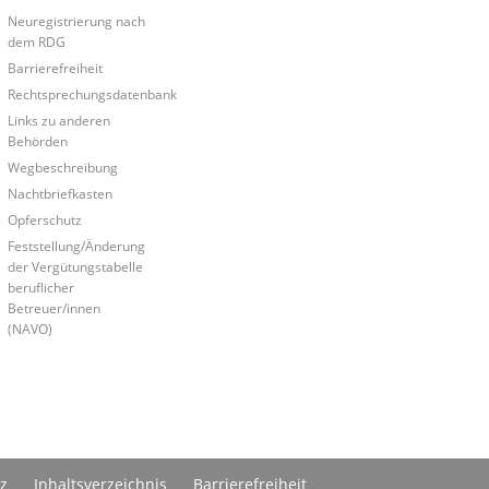
Neuregistrierung nach
dem RDG
Barrierefreiheit
Rechtsprechungsdatenbank
Links zu anderen
Behörden
Wegbeschreibung
Nachtbriefkasten
Opferschutz
Feststellung/Änderung
der Vergütungstabelle
beruflicher
Betreuer/innen
(NAVO)
z
Inhaltsverzeichnis
Barrierefreiheit