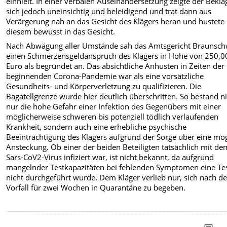
einhielt. In einer verbalen Auseinandersetzung zeigte der Bekla
sich jedoch uneinsichtig und beleidigend und trat dann aus
Verärgerung nah an das Gesicht des Klägers heran und hustete
diesem bewusst in das Gesicht.
Nach Abwägung aller Umstände sah das Amtsgericht Braunsch
einen Schmerzensgeldanspruch des Klägers in Höhe von 250,0
Euro als begründet an. Das absichtliche Anhusten in Zeiten der
beginnenden Corona-Pandemie war als eine vorsätzliche
Gesundheits- und Körperverletzung zu qualifizieren. Die
Bagatellgrenze wurde hier deutlich überschritten. So bestand n
nur die hohe Gefahr einer Infektion des Gegenübers mit einer
möglicherweise schweren bis potenziell tödlich verlaufenden
Krankheit, sondern auch eine erhebliche psychische
Beeinträchtigung des Klägers aufgrund der Sorge über eine mö
Ansteckung. Ob einer der beiden Beteiligten tatsächlich mit de
Sars-CoV2-Virus infiziert war, ist nicht bekannt, da aufgrund
mangelnder Testkapazitäten bei fehlenden Symptomen eine Te
nicht durchgeführt wurde. Dem Kläger verlieb nur, sich nach 
Vorfall für zwei Wochen in Quarantäne zu begeben.