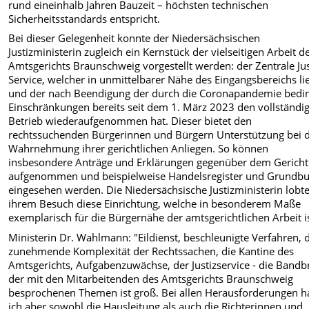
rund eineinhalb Jahren Bauzeit – höchsten technischen
Sicherheitsstandards entspricht.
Bei dieser Gelegenheit konnte der Niedersächsischen
Justizministerin zugleich ein Kernstück der vielseitigen Arbeit d
Amtsgerichts Braunschweig vorgestellt werden: der Zentrale Jus
Service, welcher in unmittelbarer Nähe des Eingangsbereichs li
und der nach Beendigung der durch die Coronapandemie bedi
Einschränkungen bereits seit dem 1. März 2023 den vollständi
Betrieb wiederaufgenommen hat. Dieser bietet den
rechtssuchenden Bürgerinnen und Bürgern Unterstützung bei 
Wahrnehmung ihrer gerichtlichen Anliegen. So können
insbesondere Anträge und Erklärungen gegenüber dem Gericht
aufgenommen und beispielweise Handelsregister und Grundb
eingesehen werden. Die Niedersächsische Justizministerin lobte
ihrem Besuch diese Einrichtung, welche in besonderem Maße
exemplarisch für die Bürgernähe der amtsgerichtlichen Arbeit is
Ministerin Dr. Wahlmann: "Eildienst, beschleunigte Verfahren, 
zunehmende Komplexität der Rechtssachen, die Kantine des
Amtsgerichts, Aufgabenzuwächse, der Justizservice - die Bandb
der mit den Mitarbeitenden des Amtsgerichts Braunschweig
besprochenen Themen ist groß. Bei allen Herausforderungen 
ich aber sowohl die Hausleitung als auch die Richterinnen und