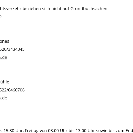
htsverkehr beziehen sich nicht auf Grundbuchsachen.
0
Jones
1520/3434345
n.de
Sühle
01522/6460706
n.de
s 15:30 Uhr, Freitag von 08:00 Uhr bis 13:00 Uhr sowie bis zum En